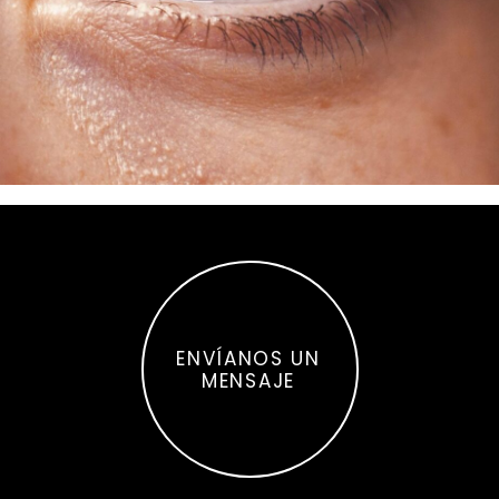
E
N
V
Í
A
N
O
S
U
N
M
E
N
S
A
J
E