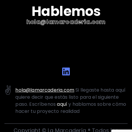
Hablemos
hola@lamarcaderia.com
hola@lamarcaderia.com
✌️
hola@lamarcaderia.com
Si llegaste hasta aquí
quiere decir que estás listo para el siguiente
paso. Escríbenos
aquí
y hablamos sobre cómo
hacer tu proyecto realidad
Copyright © La Marcadería ® Todos los